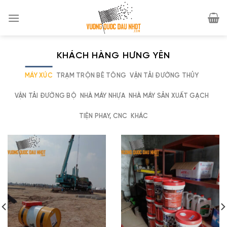
Skip
to
content
KHÁCH HÀNG HƯNG YÊN
MÁY XÚC
TRẠM TRỘN BÊ TÔNG
VẬN TẢI ĐƯỜNG THỦY
VẬN TẢI ĐƯỜNG BỘ
NHÀ MÁY NHỰA
NHÀ MÁY SẢN XUẤT GẠCH
TIỆN PHAY, CNC
KHÁC