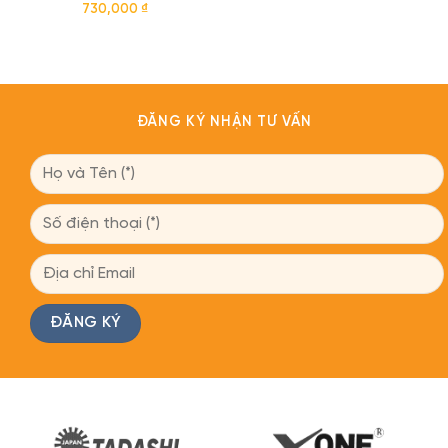
730,000
₫
ĐĂNG KÝ NHẬN TƯ VẤN