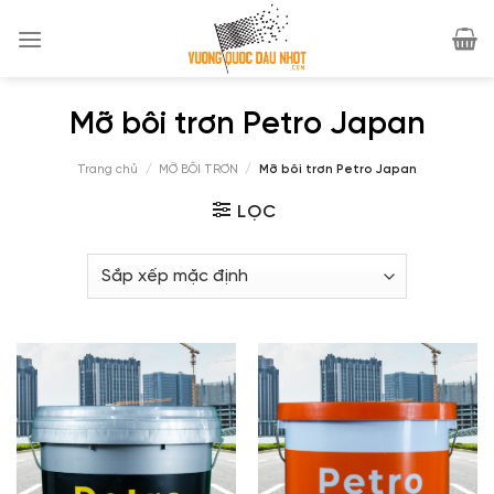
Skip
to
content
Mỡ bôi trơn Petro Japan
Trang chủ
/
MỠ BÔI TRƠN
/
Mỡ bôi trơn Petro Japan
LỌC