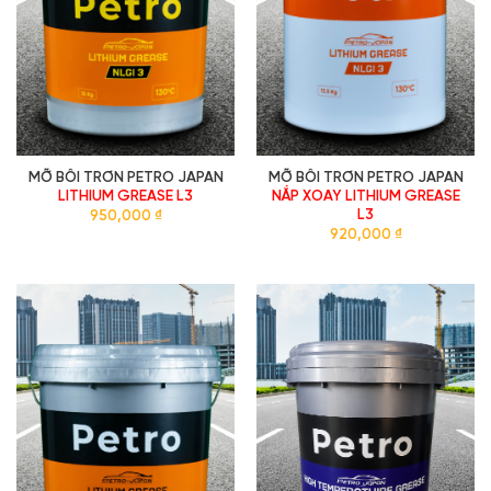
MỠ BÔI TRƠN PETRO JAPAN
MỠ BÔI TRƠN PETRO JAPAN
LITHIUM GREASE L3
NẮP XOAY LITHIUM GREASE
L3
950,000
₫
920,000
₫