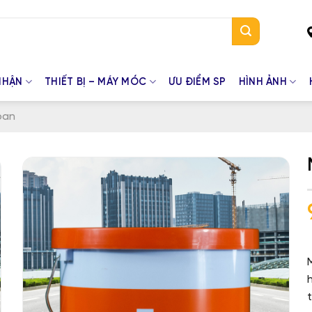
NHẬN
THIẾT BỊ – MÁY MÓC
ƯU ĐIỂM SP
HÌNH ẢNH
pan