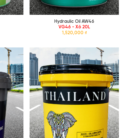
Hydraulic Oil AW46
VG46 - Xô 20L
1,520,000
₫