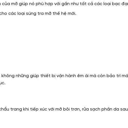
 của mỡ giúp nó phù hợp với gần như tất cả các loại bạc đạ
ho các loại súng tra mỡ thế hệ mới.
n không những giúp thiết bị vận hành êm ái mà còn bảo trì m
ục.
u trang khi tiếp xúc với mỡ bôi trơn, rửa sạch phần da sau 