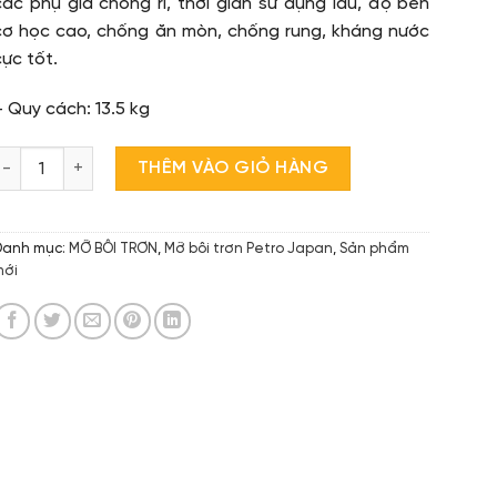
các phụ gia chống rỉ, thời gian sử dụng lâu, độ bền
cơ học cao, chống ăn mòn, chống rung, kháng nước
cực tốt.
– Quy cách: 13.5 kg
Ỡ BÔI TRƠN PETRO JAPAN số lượng
THÊM VÀO GIỎ HÀNG
Danh mục:
MỠ BÔI TRƠN
,
Mỡ bôi trơn Petro Japan
,
Sản phẩm
mới