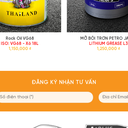
Rock Oil VG68
MỠ BÔI TRƠN PETRO J
ISO: VG68 - Xô 18L
LITHIUM GREASE L3
1,150,000
₫
1,250,000
₫
ĐĂNG KÝ NHẬN TƯ VẤN