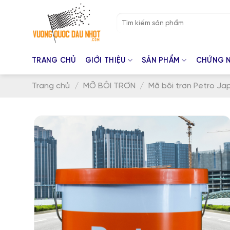
Skip
Tìm
to
kiếm:
content
TRANG CHỦ
GIỚI THIỆU
SẢN PHẨM
CHỨNG 
Trang chủ
/
MỠ BÔI TRƠN
/
Mỡ bôi trơn Petro Ja