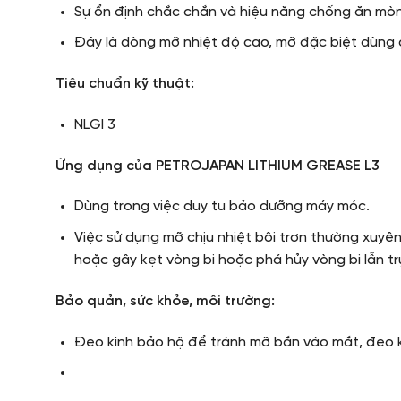
Sự ổn định chắc chắn và hiệu năng chống ăn mòn
Đây là dòng mỡ nhiệt độ cao, mỡ đặc biệt dùng c
Tiêu chuẩn kỹ thuật:
NLGI 3
Ứng dụng của PETROJAPAN LITHIUM GREASE L3
Dùng trong việc duy tu bảo dưỡng máy móc.
Việc sử dụng mỡ chịu nhiệt bôi trơn thường xuyê
hoặc gây kẹt vòng bi hoặc phá hủy vòng bi lẫn tr
Bảo quản, sức khỏe, môi trường:
Đeo kính bảo hộ để tránh mỡ bắn vào mắt, đeo khẩ