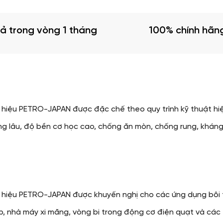
rả trong vòng 1 tháng
100% chính hãn
hiệu PETRO-JAPAN được đặc chế theo quy trình kỹ thuật hiệ
ụng lâu, độ bền cơ học cao, chống ăn mòn, chống rung, kháng
g hiệu PETRO-JAPAN được khuyến nghị cho các ứng dụng bôi 
, nhà máy xi măng, vòng bi trong động cơ điện quạt và các 