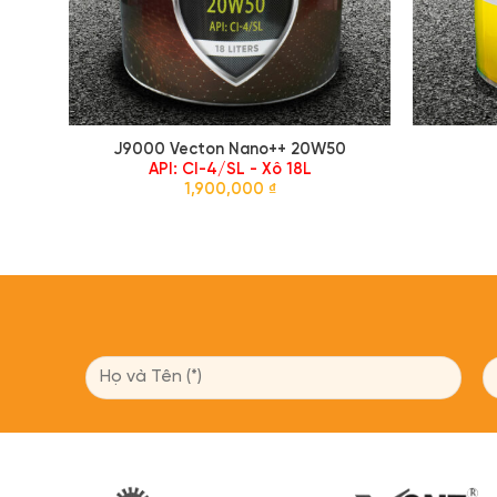
J9000 Vecton Nano++ 20W50
API: CI-4/SL - Xô 18L
1,900,000
₫