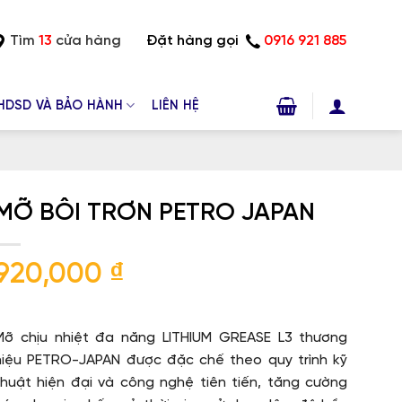
Tìm
13
cửa hàng
Đặt hàng gọi
0916 921 885
HDSD VÀ BẢO HÀNH
LIÊN HỆ
MỠ BÔI TRƠN PETRO JAPAN
920,000
₫
Mỡ chịu nhiệt đa năng LITHIUM GREASE L3 thương
hiệu PETRO-JAPAN được đặc chế theo quy trình kỹ
thuật hiện đại và công nghệ tiên tiến, tăng cường