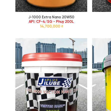
J-1000 Extra Nano 20W50
API: CF-4/SG - Phuy 200L
14,700,000
₫