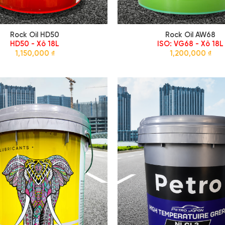
Rock Oil HD50
Rock Oil AW68
HD50 - Xô 18L
ISO: VG68 - Xô 18L
1,150,000
₫
1,200,000
₫