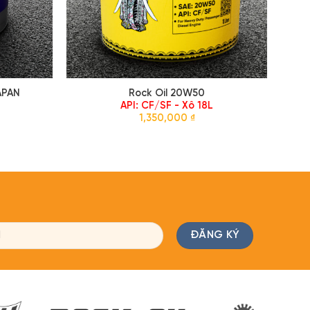
APAN
Rock Oil 20W50
API: CF/SF - Xô 18L
1,350,000
₫