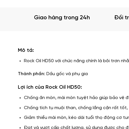
Giao hàng trong 24h
Đổi t
Mô tả:
Rock Oil HD50 với chức năng chính là bôi trơn n
Thành phần:
Dầu gốc và phụ gia
Lợi ích của Rock Oil HD50:
Chống ăn mòn, mài mòn tuyệt hảo giúp bảo vệ đ
Chống tích tụ muội than, chống lắng cặn rất tốt,
Giảm thiểu mài mòn, kéo dài tuổi thọ động cơ turb
Đạt và vượt cấp chất lượng, sử dụng được cho 