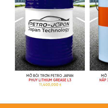
MỠ BÔI TRƠN PETRO JAPAN
MỠ 
PHUY LITHIUM GREASE L3
NẮP 
11,400,000
₫