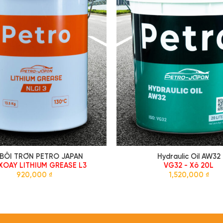
BÔI TRƠN PETRO JAPAN
Hydraulic Oil AW32
XOAY LITHIUM GREASE L3
VG32 - Xô 20L
920,000
₫
1,520,000
₫