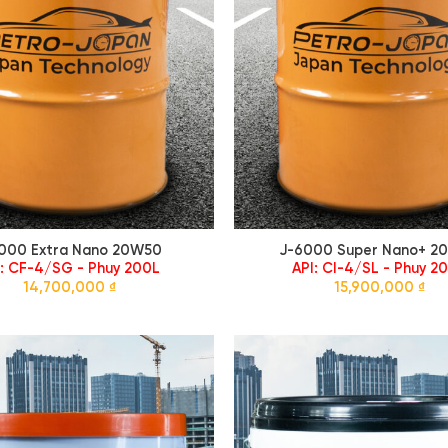
1000 Extra Nano 20W50
J-6000 Super Nano+ 2
I: CF-4/SG - Phuy 200L
API: CI-4/SL - Phuy 2
14,700,000
₫
15,900,000
₫