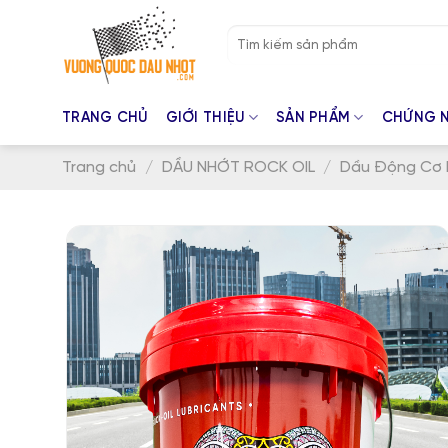
Skip
Tìm
to
kiếm:
content
TRANG CHỦ
GIỚI THIỆU
SẢN PHẨM
CHỨNG 
Trang chủ
/
DẦU NHỚT ROCK OIL
/
Dầu Động Cơ 