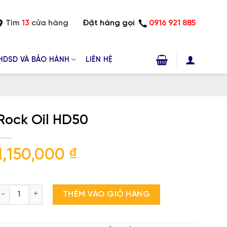
Tìm
13
cửa hàng
Đặt hàng gọi
0916 921 885
HDSD VÀ BẢO HÀNH
LIÊN HỆ
Rock Oil HD50
1,150,000
₫
ock Oil HD50 số lượng
THÊM VÀO GIỎ HÀNG