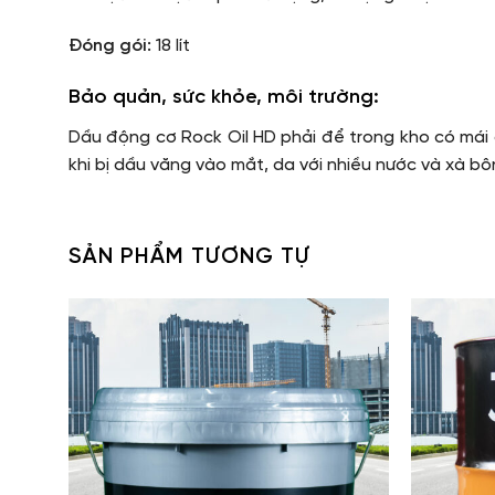
Đóng gói:
18 lít
Bảo quản, sức khỏe, môi trường:
Dầu động cơ Rock Oil HD phải để trong kho có mái 
khi bị dầu văng vào mắt, da với nhiều nước và xà bô
SẢN PHẨM TƯƠNG TỰ