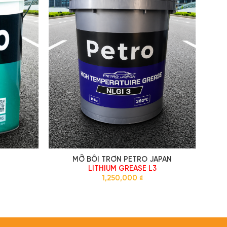
MỠ BÔI TRƠN PETRO JAPAN
LITHIUM GREASE L3
1,250,000
₫