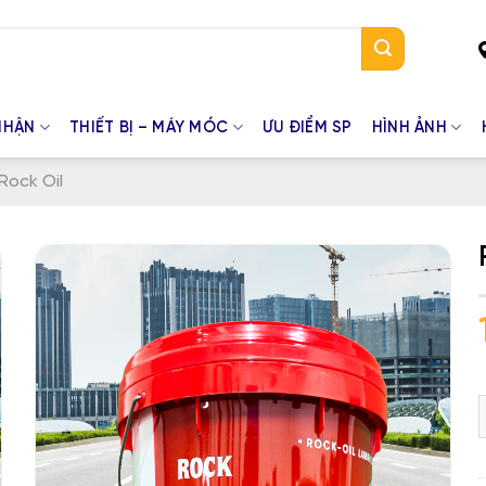
NHẬN
THIẾT BỊ – MÁY MÓC
ƯU ĐIỂM SP
HÌNH ẢNH
Rock Oil
R