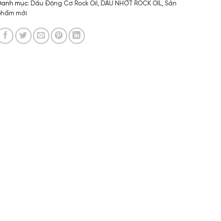
Danh mục:
Dầu Động Cơ Rock Oil
,
DẦU NHỚT ROCK OIL
,
Sản
phẩm mới