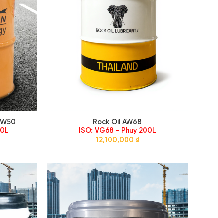
0W50
Rock Oil AW68
00L
ISO: VG68 - Phuy 200L
12,100,000
₫