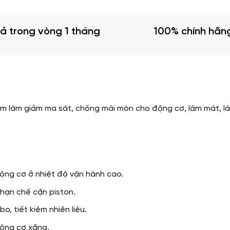
rả trong vòng 1 tháng
100% chính hãn
hằm làm giảm ma sát, chống mài mòn cho động cơ, làm mát, l
ộng cơ ở nhiệt độ vận hành cao.
 hạn chế cặn piston.
o, tiết kiệm nhiên liệu.
động cơ xăng.