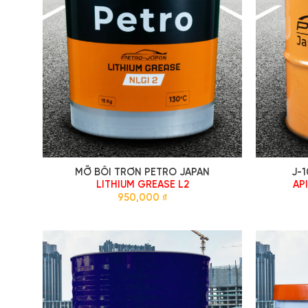
MỠ BÔI TRƠN PETRO JAPAN
J-
LITHIUM GREASE L2
AP
950,000
₫