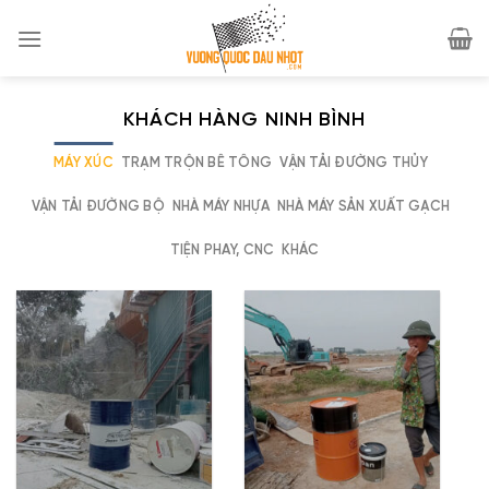
Skip
to
content
KHÁCH HÀNG NINH BÌNH
MÁY XÚC
TRẠM TRỘN BÊ TÔNG
VẬN TẢI ĐƯỜNG THỦY
VẬN TẢI ĐƯỜNG BỘ
NHÀ MÁY NHỰA
NHÀ MÁY SẢN XUẤT GẠCH
TIỆN PHAY, CNC
KHÁC