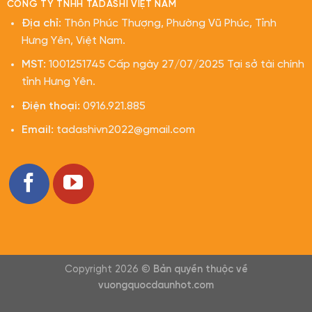
CÔNG TY TNHH TADASHI VIỆT NAM
Địa chỉ:
Thôn Phúc Thượng, Phường Vũ Phúc, Tỉnh
Hưng Yên, Việt Nam.
MST:
1001251745 Cấp ngày 27/07/2025 Tại sở tài chính
tỉnh Hưng Yên.
Điện thoại:
0916.921.885
Email:
tadashivn2022@gmail.com
Copyright 2026 ©
Bản quyền thuộc về
vuongquocdaunhot.com