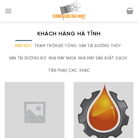
Skip
to
content
KHÁCH HÀNG HÀ TĨNH
MÁY XÚC
TRẠM TRỘN BÊ TÔNG
VẬN TẢI ĐƯỜNG THỦY
VẬN TẢI ĐƯỜNG BỘ
NHÀ MÁY NHỰA
NHÀ MÁY SẢN XUẤT GẠCH
TIỆN PHAY, CNC
KHÁC