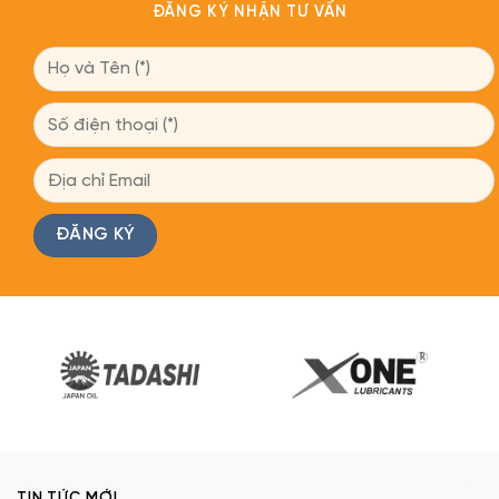
ĐĂNG KÝ NHẬN TƯ VẤN
TIN TỨC MỚI