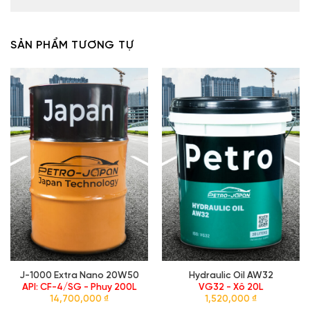
CHỨNG NHẬN - CHỨNG CHỈ CHẤT LƯỢNG
SẢN PHẨM TƯƠNG TỰ