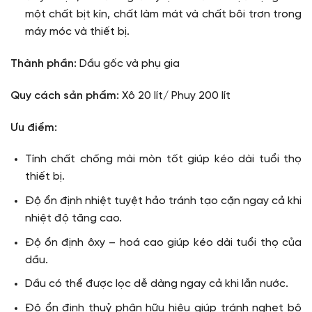
một chất bịt kín, chất làm mát và chất bôi trơn trong
máy móc và thiết bị.
Thành phần:
Dầu gốc và phụ gia
Quy cách sản phẩm:
Xô 20 lít/ Phuy 200 lít
Ưu điểm:
Tính chất chống mài mòn tốt giúp kéo dài tuổi thọ
thiết bị.
Độ ổn định nhiệt tuyệt hảo tránh tạo cặn ngay cả khi
nhiệt độ tăng cao.
Độ ổn định ôxy – hoá cao giúp kéo dài tuổi thọ của
dầu.
Dầu có thể được lọc dễ dàng ngay cả khi lẫn nước.
Độ ổn định thuỷ phân hữu hiệu giúp tránh nghẹt bộ