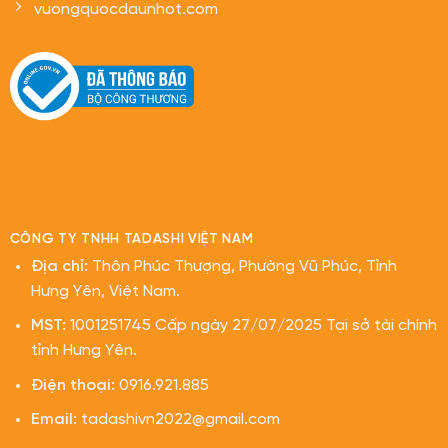
Chính sách bảo mật thông tin khách hàng
Chính sách vận chuyển và thanh toán
Cam kết bán hàng
HỖ TRỢ KHÁCH HÀNG
Mua hàng: 0916.921.885
Bảo hành: 0916.921.885
tadashivn2022@gmail.com
vuongquocdaunhot.com