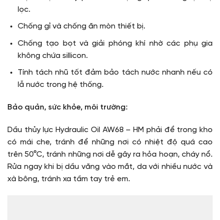
lọc.
Chống gỉ và chống ăn mòn thiết bị.
Chống tạo bọt và giải phóng khí nhờ các phụ gia
không chứa sillicon.
Tính tách nhũ tốt đảm bảo tách nước nhanh nếu có
lẫ nước trong hệ thống.
Bảo quản, sức khỏe, môi trường:
Dầu thủy lực Hydraulic Oil AW68 – HM phải để trong kho
có mái che, tránh để những nơi có nhiệt độ quá cao
trên 50°C, tránh những nơi dễ gây ra hỏa hoạn, cháy nổ.
Rửa ngay khi bị dầu văng vào mắt, da với nhiều nước và
xà bông, tránh xa tầm tay trẻ em.