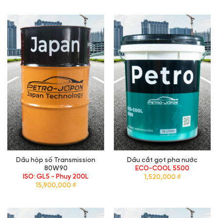
J-1000 Extra Nano 20W50
Hydraulic Oil AW32
API: CF-4/SG - Phuy 200L
VG32 - Xô 20L
14,700,000
₫
1,520,000
₫