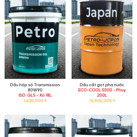
Dầu hộp số Transmission
Dầu cắt gọt pha nước
80W90
ECO-COOL 5500
ISO: GL5 - Phuy 200L
1,520,000
₫
15,900,000
₫