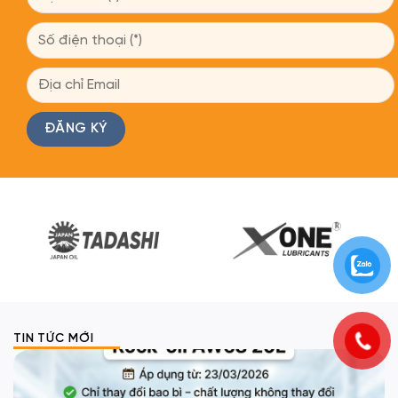
J-9000 ULTRA NANO++
Hydraulic Oil AW46
15W40
VG46 - Xô 20L
API CJ-4/SN - Xô 18L
1,520,000
₫
1,700,000
₫
ĐĂNG KÝ NHẬN TƯ VẤN