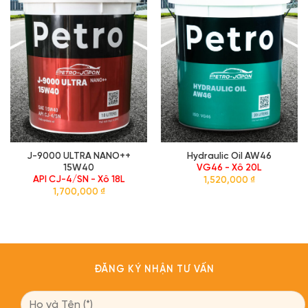
Dầu hộp số Transmission
Dầu cắt gọt pha nước
80W90
ECO-COOL 5500 - Phuy
ISO: GL5 - Xô 18L
200L
1,630,000
₫
14,900,000
₫